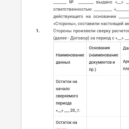
______, № _______, выдано «__» _
ответственностью _________ «_____
действующего на основании _____
«Стороны», составили настоящий ак
1.
Стороны произвели сверку расчетов 
(далее - Договор) за период с «__» ___
Основания
Да
Наименование
(наименование
Ар
данных
документов и
пл
пр.)
Остаток на
начало
сверяемого
периода
«__» ___ 20_ г.
Остаток на