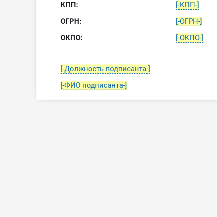
КПП:
[-КПП-]
ОГРН:
[-ОГРН-]
ОКПО:
[-ОКПО-]
[-Должность подписанта-]
[-ФИО подписанта-]