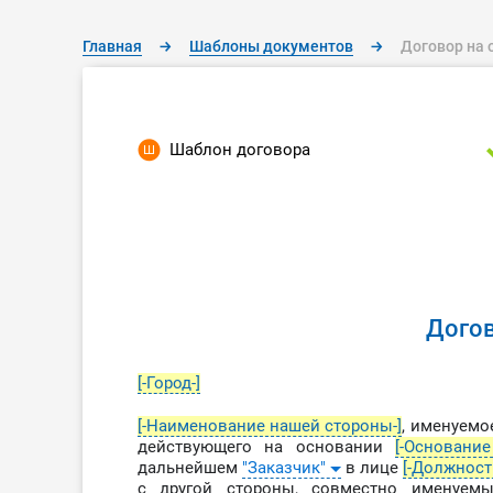
Главная
→
Шаблоны документов
→
Договор на
Шаблон договора
Дого
[-Город-]
[-Наименование нашей стороны-]
, именуем
действующего на основании
[-Основание
дальнейшем
"Заказчик"
в лице
[-Должност
с другой стороны, совместно именуемы