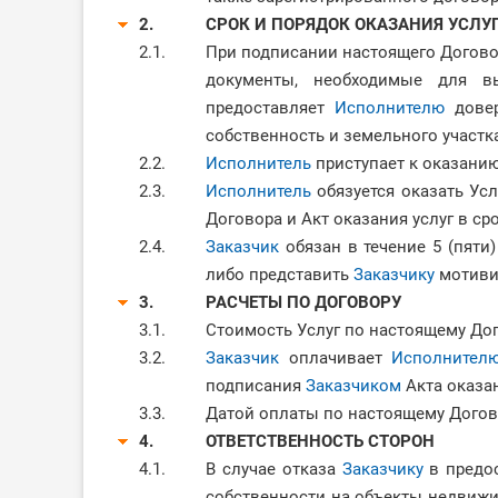
2.
СРОК И ПОРЯДОК ОКАЗАНИЯ УСЛУ
2.1.
При подписании настоящего Догов
документы, необходимые для 
предоставляет
Исполнителю
довер
собственность и земельного участк
2.2.
Исполнитель
приступает к оказани
2.3.
Исполнитель
обязуется оказать Усл
Договора и Акт оказания услуг в сро
2.4.
Заказчик
обязан в течение 5 (пяти
либо представить
Заказчику
мотивир
3.
РАСЧЕТЫ ПО ДОГОВОРУ
3.1.
Стоимость Услуг по настоящему Догов
3.2.
Заказчик
оплачивает
Исполнител
подписания
Заказчиком
Акта оказан
3.3.
Датой оплаты по настоящему Догов
4.
ОТВЕТСТВЕННОСТЬ СТОРОН
4.1.
В случае отказа
Заказчику
в предос
собственности на объекты недвижи