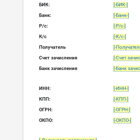
БИК:
[-БИК-]
Банк:
[-Банк-]
Р/с:
[-Р/с-]
К/с
[-К/с-]
Получатель
[-Получатель
Счет зачисления
[-Счет зачи
Банк зачисления
[-Банк зачи
ИНН:
[-ИНН-]
КПП:
[-КПП-]
ОГРН:
[-ОГРН-]
ОКПО:
[-ОКПО-]