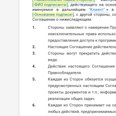
[-ФИО подписанта-]
, действующего на осн
именуемое в дальнейшем
"Клиент"
в 
[-Основание подписи-]
,
с другой стороны, 
Соглашение о нижеследующем:
1.
Стороны заявляют о намерении Пра
неисключительные права использов
предоставления доступа к программ
2.
Настоящее Соглашение действительн
3.
Стороны могут прекратить дейст
виде.
4.
Действие настоящего Соглашения 
Правообладателя.
5.
Каждая из Сторон обязуется осущ
предусмотренных настоящим Согла
проекты документов и т.п.; информ
реализации общих задач.
6.
Каждая из Сторон принимает на с
любых действий, предпринимаемых 