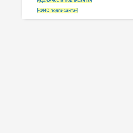
[-Должность подписанта-]
[-ФИО подписанта-]