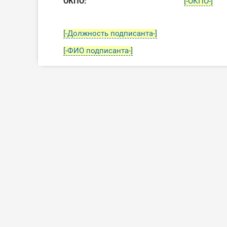
ОКПО:
[-ОКПО-]
[-Должность подписанта-]
[-ФИО подписанта-]