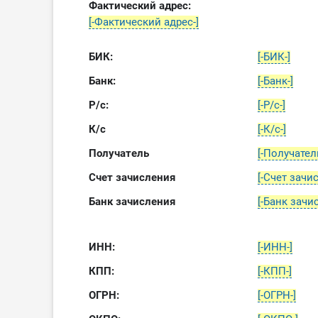
Фактический адрес:
[-Фактический адрес-]
БИК:
[-БИК-]
Банк:
[-Банк-]
Р/с:
[-Р/с-]
К/с
[-К/с-]
Получатель
[-Получатель
Счет зачисления
[-Счет зачи
Банк зачисления
[-Банк зачи
ИНН:
[-ИНН-]
КПП:
[-КПП-]
ОГРН:
[-ОГРН-]